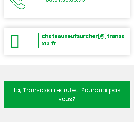
06.31.55.63.75
chateauneufsurcher[@]transa
xia.fr
Ici, Transaxia recrute… Pourquoi pas
vous?