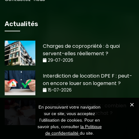
Actualités
Charges de copropriété : à quoi
servent-elles réellement ?
29-07-2026
Interdiction de location DPE F : peut-
on encore louer son logement ?
15-07-2026
Frais d'achat immobilier : combien
En poursuivant votre navigation
coûte réellement un achat ?
sur ce site, vous acceptez
15-07-2026
l’utilisation de cookies. Pour en
savoir plus, consulter
la Politique
de confidentialité
du site.