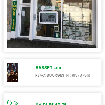
BASSET Léo
RSAC: BOURGES N°: 913787818